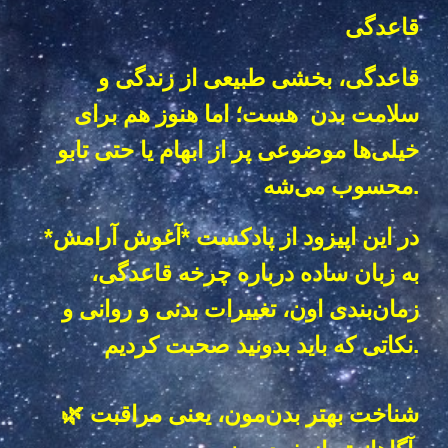
قاعدگی
قاعدگی، بخشی طبیعی از زندگی و
سلامت بدن هست؛ اما هنوز هم برای
خیلی‌ها موضوعی پر از ابهام یا حتی تابو
محسوب می‌شه.
در این اپیزود از پادکست *آغوش آرامش*
به زبان ساده درباره چرخه قاعدگی،
زمان‌بندی اون، تغییرات بدنی و روانی و
نکاتی که باید بدونید صحبت کردیم.
🌿 شناخت بهتر بدن‌مون، یعنی مراقبت