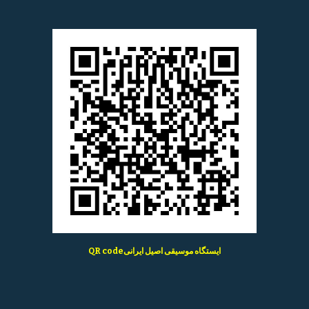
QR codeایستگاه موسیقی اصیل ایرانی