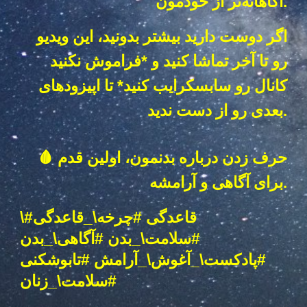
آگاهانه‌تر از خودمون.
اگر دوست دارید بیشتر بدونید، این ویدیو
رو تا آخر تماشا کنید و *فراموش نکنید
کانال رو سابسکرایب کنید* تا اپیزودهای
بعدی رو از دست ندید.
🩸 حرف زدن درباره بدنمون، اولین قدم
برای آگاهی و آرامشه.
#قاعدگی
#چرخه
\_قاعدگی
\
#سلامت
\_بدن
#آگاهی
\_بدن
#پادکست
\_آغوش\_آرامش
#تابوشکنی
#سلامت
\_زنان