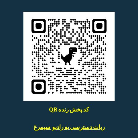
QR کد پخش زنده
ربات دسترسی به رادیو سیمرغ